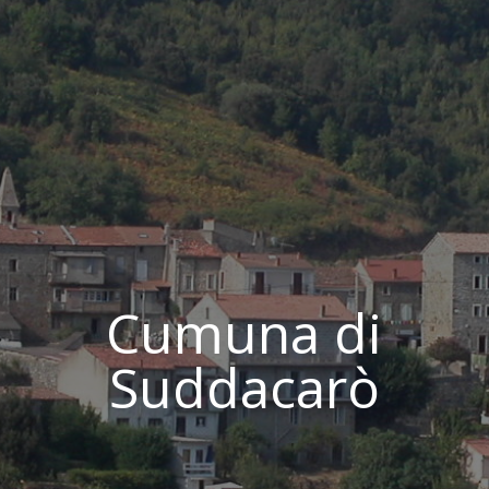
Cumuna di
Suddacarò