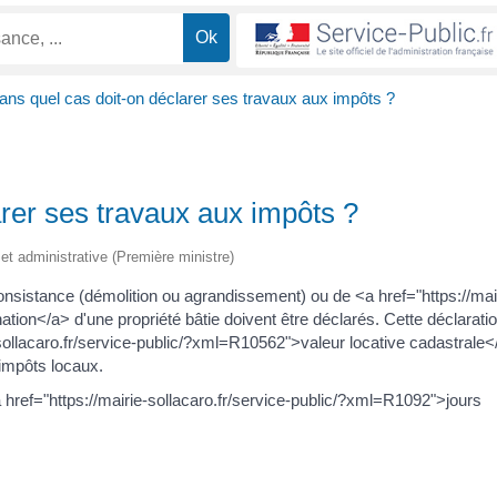
ans quel cas doit-on déclarer ses travaux aux impôts ?
rer ses travaux aux impôts ?
e et administrative (Première ministre)
nsistance (démolition ou agrandissement) ou de <a href="https://mai
tion</a> d'une propriété bâtie doivent être déclarés. Cette déclarati
-sollacaro.fr/service-public/?xml=R10562">valeur locative cadastrale<
 impôts locaux.
href="https://mairie-sollacaro.fr/service-public/?xml=R1092">jours