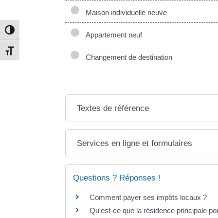
Maison individuelle neuve
Passer en contraste élevé
Appartement neuf
Changer la taille de la police
Changement de destination
Textes de référence
Services en ligne et formulaires
Questions ? Réponses !
Comment payer ses impôts locaux ?
Qu'est-ce que la résidence principale po