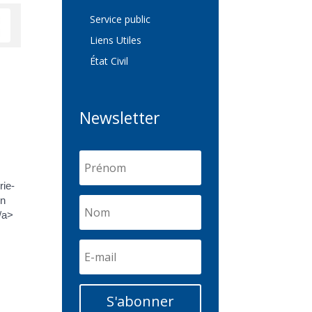
Service public
Liens Utiles
État Civil
Newsletter
rie-
on
/a>
S'abonner