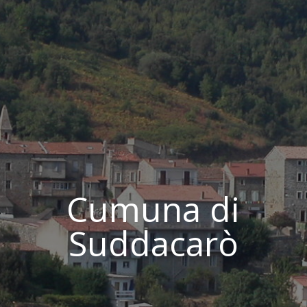
Cumuna di
Suddacarò