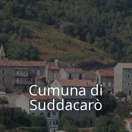
Cumuna di
Suddacarò