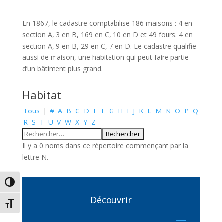
En 1867, le cadastre comptabilise 186 maisons : 4 en
section A, 3 en B, 169 en C, 10 en D et 49 fours. 4 en
section A, 9 en B, 29 en C, 7 en D. Le cadastre qualifie
aussi de maison, une habitation qui peut faire partie
d’un bâtiment plus grand.
Habitat
Tous
|
#
A
B
C
D
E
F
G
H
I
J
K
L
M
N
O
P
Q
R
S
T
U
V
W
X
Y
Z
Il y a 0 noms dans ce répertoire commençant par la
lettre N.
Passer en contraste élevé
Découvrir
Changer la taille de la police