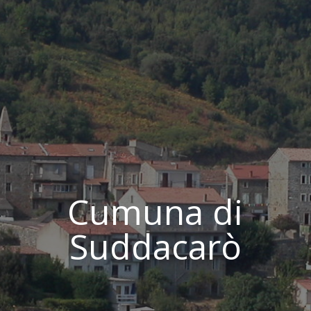
Cumuna di
Suddacarò