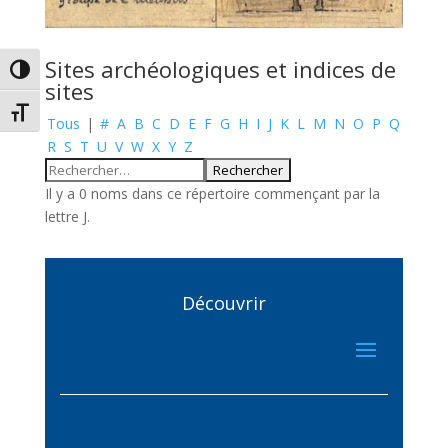
Sites archéologiques et indices de
Passer en contraste élevé
sites
Changer la taille de la police
Tous
|
#
A
B
C
D
E
F
G
H
I
J
K
L
M
N
O
P
Q
R
S
T
U
V
W
X
Y
Z
Il y a 0 noms dans ce répertoire commençant par la
lettre J.
Découvrir