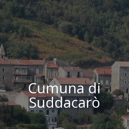
Cumuna di
Suddacarò