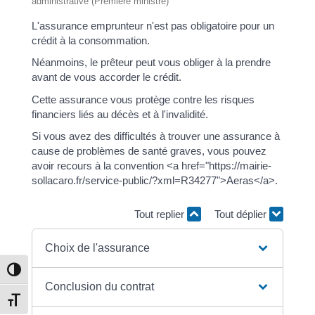
administrative (Première ministre)
L'assurance emprunteur n'est pas obligatoire pour un
crédit à la consommation.
Néanmoins, le prêteur peut vous obliger à la prendre
avant de vous accorder le crédit.
Cette assurance vous protège contre les risques
financiers liés au décès et à l'invalidité.
Si vous avez des difficultés à trouver une assurance à
cause de problèmes de santé graves, vous pouvez
avoir recours à la convention <a href="https://mairie-
sollacaro.fr/service-public/?xml=R34277">Aeras</a>.
Tout replier
Tout déplier
Choix de l'assurance
Passer en contraste élevé
Conclusion du contrat
Changer la taille de la police