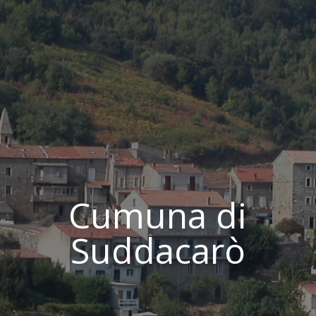
Cumuna di
Suddacarò