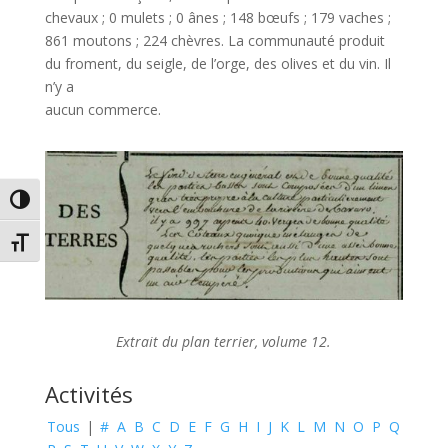
chevaux ; 0 mulets ; 0 ânes ; 148 bœufs ; 179 vaches ;
861 moutons ; 224 chèvres. La communauté produit
du froment, du seigle, de l’orge, des olives et du vin. Il
n’y a
aucun commerce.
Passer en contraste élevé
Changer la taille de la police
Extrait du plan terrier, volume 12.
Activités
Tous
|
#
A
B
C
D
E
F
G
H
I
J
K
L
M
N
O
P
Q