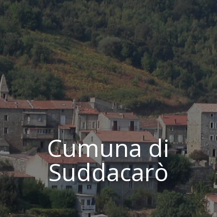
Cumuna di
Suddacarò