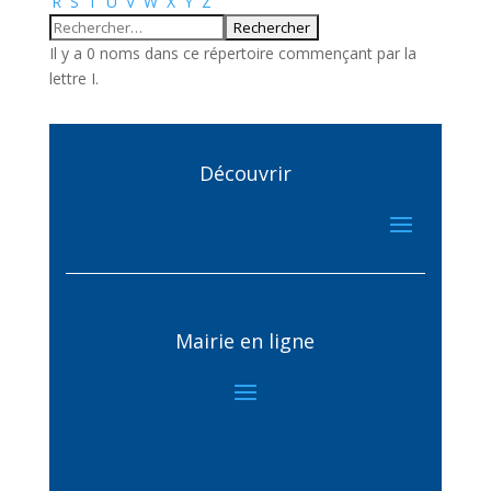
R
S
T
U
V
W
X
Y
Z
Il y a 0 noms dans ce répertoire commençant par la
lettre I.
Découvrir
Mairie en ligne