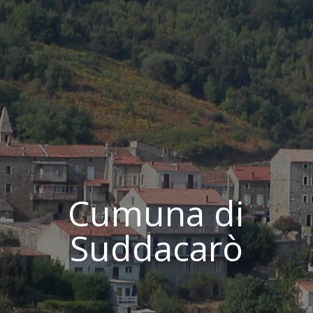
Cumuna di
Suddacarò