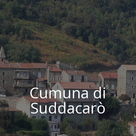
Cumuna di
Suddacarò